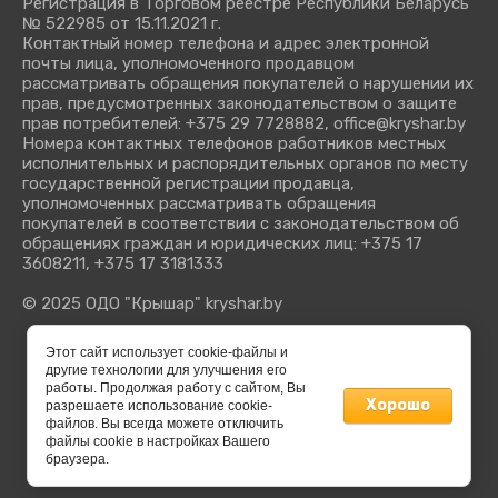
Регистрация в Торговом реестре Республики Беларусь
№ 522985 от 15.11.2021 г.
Контактный номер телефона и адрес электронной
почты лица, уполномоченного продавцом
рассматривать обращения покупателей о нарушении их
прав, предусмотренных законодательством о защите
прав потребителей: +375 29 7728882, office@kryshar.by
Номера контактных телефонов работников местных
исполнительных и распорядительных органов по месту
государственной регистрации продавца,
уполномоченных рассматривать обращения
покупателей в соответствии с законодательством об
обращениях граждан и юридических лиц: +375 17
3608211, +375 17 3181333
© 2025 ОДО "Крышар" kryshar.by
Этот сайт использует cookie-файлы и
другие технологии для улучшения его
работы. Продолжая работу с сайтом, Вы
Хорошо
разрешаете использование cookie-
файлов. Вы всегда можете отключить
файлы cookie в настройках Вашего
браузера.
Мegagroup.by