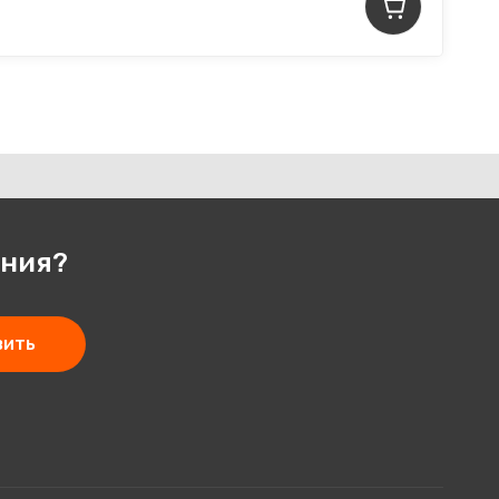
ения?
вить